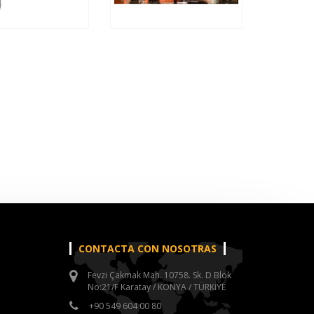
CONTACTA CON NOSOTRAS
Fevzi Çakmak Mah. 10758. Sk. D Blok
No:21/F Karatay / KONYA / TÜRKİYE
+90 549 604 00 80