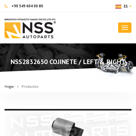
+90 549 604 00 80
ES
Toggl
navig
NSS2832650 COJINETE / LEFT & RIGHT
Hogar
Productos