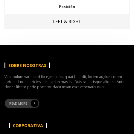
Posición
LEFT & RIGHT
SOBRE NOSOTRAS
Vestibulum varius od lio eget conseq uat blandit, lorem auglue comm
lodo nisl non ultricies lectus nibh mas lsa Duis scelerisque aliquet. Ante
donec libero pede porttitor dacu msan esct venenatis quis.
READ MORE
CORPORATIVA