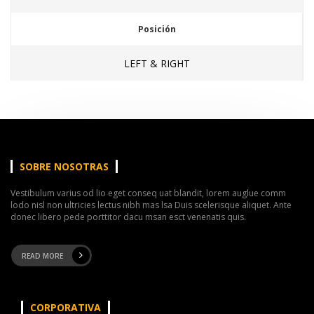
Posición
LEFT & RIGHT
SOBRE NOSOTRAS
Vestibulum varius od lio eget conseq uat blandit, lorem auglue comm
lodo nisl non ultricies lectus nibh mas lsa Duis scelerisque aliquet. Ante
donec libero pede porttitor dacu msan esct venenatis quis.
READ MORE
CORPORATIVA