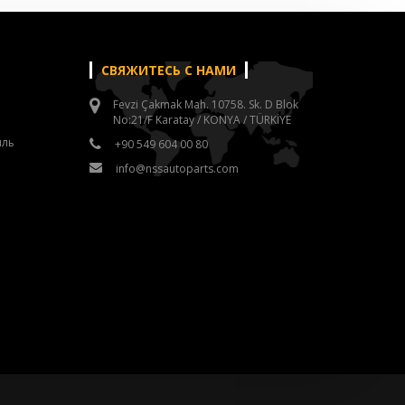
СВЯЖИТЕСЬ С НАМИ
Fevzi Çakmak Mah. 10758. Sk. D Blok
No:21/F Karatay / KONYA / TÜRKİYE
иль
+90 549 604 00 80
info@nssautoparts.com