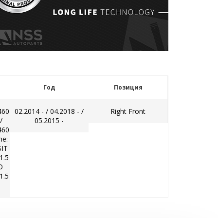
Год
Позиция
460
02.2014 - / 04.2018 - /
Right Front
/
05.2015 -
460
ne:
SIT
1.5
O
1.5