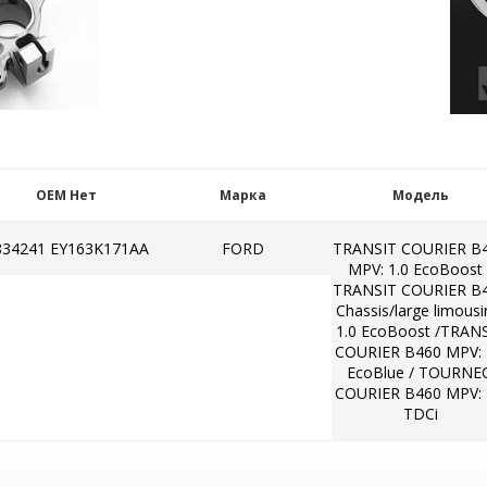
OEM Нет
Марка
Модель
834241 EY163K171AA
FORD
TRANSIT COURIER B
MPV: 1.0 EcoBoost 
TRANSIT COURIER B
Chassis/large limousi
1.0 EcoBoost /TRAN
COURIER B460 MPV: 
EcoBlue / TOURNE
COURIER B460 MPV: 
TDCi