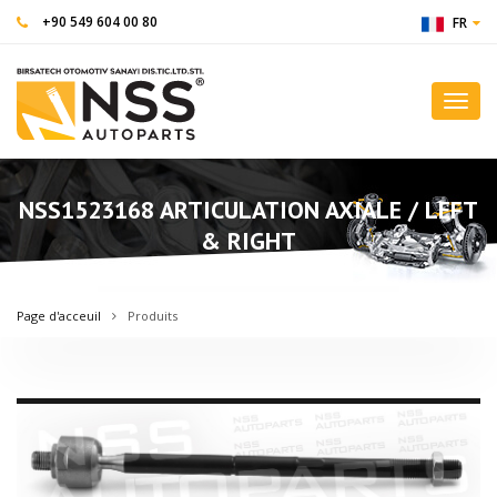
+90 549 604 00 80
FR
Toggl
navig
NSS1523168 ARTICULATION AXIALE / LEFT
& RIGHT
Page d'acceuil
Produits