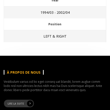
Year
1994/03 - 2002/04
Position
LEFT & RIGHT
À PROPOS DE NOUS
Vestibulum varius od lio eget conseq uat blandit, lorem auglue comm
lodo nisl non ultricies lectus nibh mas lsa Duis scelerisque aliquet. Ante
donec libero pede porttitor dacu msan esct venenatis quis.
LIRE LA SUITE