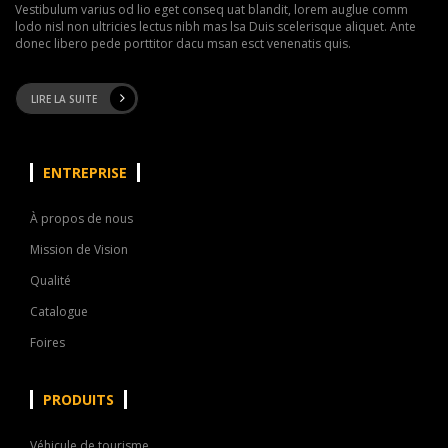
Vestibulum varius od lio eget conseq uat blandit, lorem auglue comm
lodo nisl non ultricies lectus nibh mas lsa Duis scelerisque aliquet. Ante
donec libero pede porttitor dacu msan esct venenatis quis.
LIRE LA SUITE
ENTREPRISE
À propos de nous
Mission de Vision
Qualité
Catalogue
Foires
PRODUITS
Véhicule de tourisme