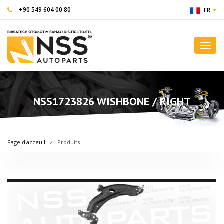
+90 549 604 00 80
FR
Toggl
navig
NSS1723826 WISHBONE / RIGHT
Page d'acceuil
Produits