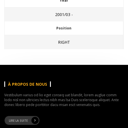
Year
2001/03 -
Position
RIGHT
À PROPOS DE NOUS
Vestibulum varius od lio eget conseq uat blandit, lorem auglue comm
lodo nisl non ultricies lectus nibh mas lsa Duis scelerisque aliquet. Ante
donec libero pede porttitor dacu msan esct venenatis quis.
LIRE LA SUITE